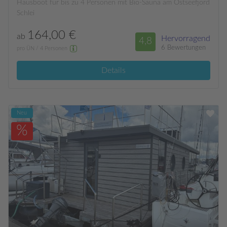
Hausboot für bis zu 4 Personen mit Bio-Sauna am Ostseefjord
Schlei
164,00 €
ab
Hervorragend
4,8
6 Bewertungen
pro ÜN / 4 Personen
Details
Neu
%