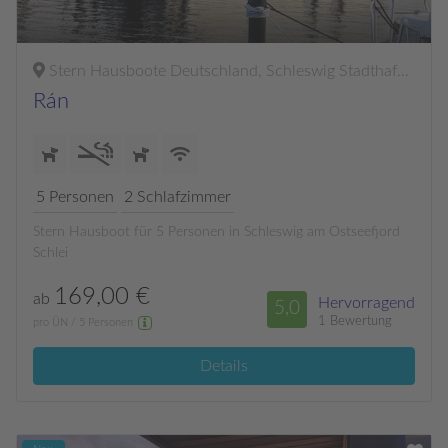
Stern Hausboote Deutschland, Schleswig Stadthafen - Ostseefjord Schlei
Rán
5
Personen
2
Schlafzimmer
Stern Hausboot für 5 Personen in Schleswig am Ostseefjord
Schlei
169,00 €
ab
Hervorragend
5,0
1 Bewertung
pro ÜN / 5 Personen
Details