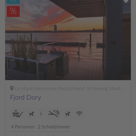
Neu
%
La Mare Hausboote Deutschland, Schleswig Stadthafen - Ostseefjord Schlei
Fjord Dory
L
4
Personen
2
Schlafzimmer