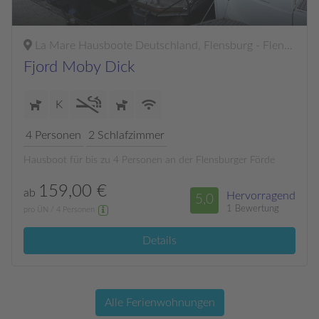
La Mare Hausboote Deutschland, Flensburg - Flensburger Förde
Fjord Moby Dick
K
4
Personen
2
Schlafzimmer
Hausboot für bis zu 4 Personen an der Flensburger Förde
159,00 €
ab
Hervorragend
5,0
1 Bewertung
pro ÜN / 4 Personen
Details
Alle Ferienwohnungen