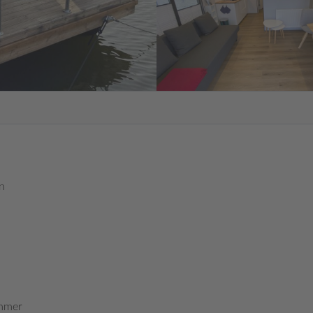
n
mmer