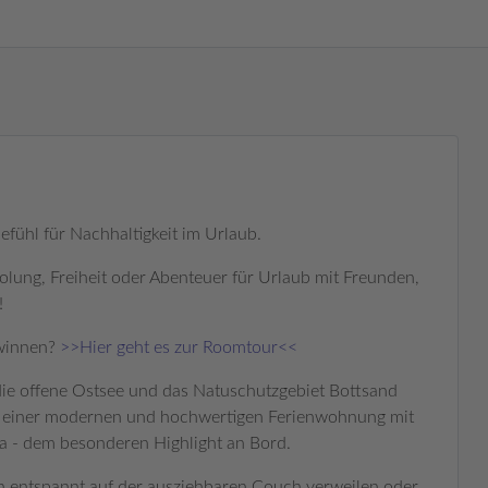
Gefühl für Nachhaltigkeit im Urlaub.
lung, Freiheit oder Abenteuer für Urlaub mit Freunden,
!
ewinnen?
>>Hier geht es zur Roomtour<<
 die offene Ostsee und das Natuschutzgebiet Bottsand
t einer modernen und hochwertigen Ferienwohnung mit
a - dem besonderen Highlight an Bord.
 entspannt auf der ausziehbaren Couch verweilen oder