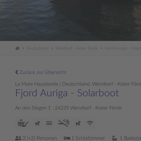
Deutschland
Wendtorf - Kieler Förde
Fjord Auriga - Solar
Zurück zur Übersicht
La Mare Hausboote | Deutschland, Wendtorf - Kieler För
Fjord Auriga - Solarboot
An den Stegen 1
24235 Wendtorf - Kieler Förde
2 (+2)
Personen
1
Schlafzimmer
1
Badezi