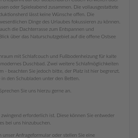
ssen oder Spieleabend zusammen. Die vollausgestattete
duktionsherd lässt keine Wünsche offen. Die
e wesentlichen Dinge des Urlaubes fokussieren zu können.
 auch die Dachterrasse zum Entspannen und
lick über das Naturschutzgebiet auf die offene Ostsee
nraum mit Schlafcouch und Fußbodenheizung für kalte
n modernes Duschbad. Zwei weitere Schlafmöglichkeiten
 beachten Sie jedoch bitte, der Platz ist hier begrenzt.
 in den Schubladen unter den Betten.
prechen Sie uns hierzu gerne an.
 zwingend erforderlich ist. Diese können Sie entweder
es bei uns hinzubuchen.
n unser Anfrageformular oder stellen Sie eine