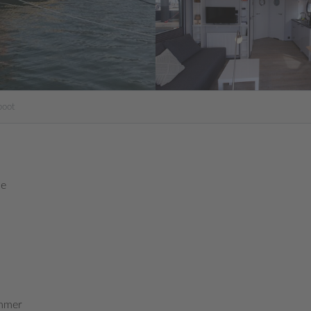
boot
de
mmer