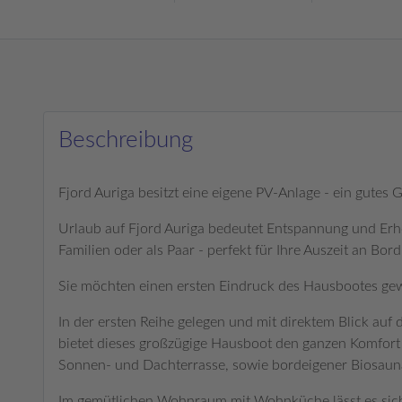
Beschreibung
Fjord Auriga besitzt eine eigene PV-Anlage - ein gutes 
Urlaub auf Fjord Auriga bedeutet Entspannung und Erho
Familien oder als Paar - perfekt für Ihre Auszeit an Bord
Sie möchten einen ersten Eindruck des Hausbootes g
In der ersten Reihe gelegen und mit direktem Blick auf
bietet dieses großzügige Hausboot den ganzen Komfor
Sonnen- und Dachterrasse, sowie bordeigener Biosaun
Im gemütlichen Wohnraum mit Wohnküche lässt es sich